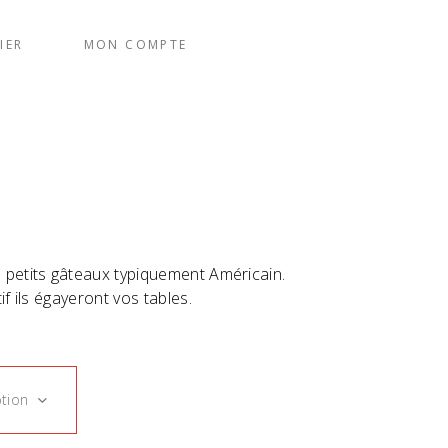
IER
MON COMPTE
 petits gâteaux typiquement Américain.
if ils égayeront vos tables.
ption