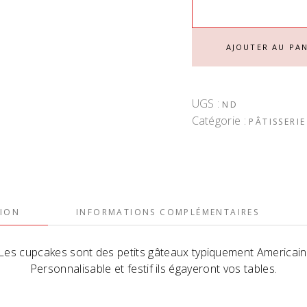
CUPCAKES QUANTIT
AJOUTER AU PAN
UGS :
ND
Catégorie :
PÂTISSERI
TION
INFORMATIONS COMPLÉMENTAIRES
Les cupcakes sont des petits gâteaux typiquement Americain
Personnalisable et festif ils égayeront vos tables.